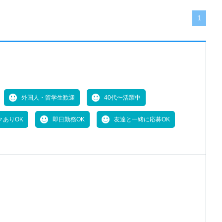
1
外国人・留学生歓迎
40代〜活躍中
クありOK
即日勤務OK
友達と一緒に応募OK