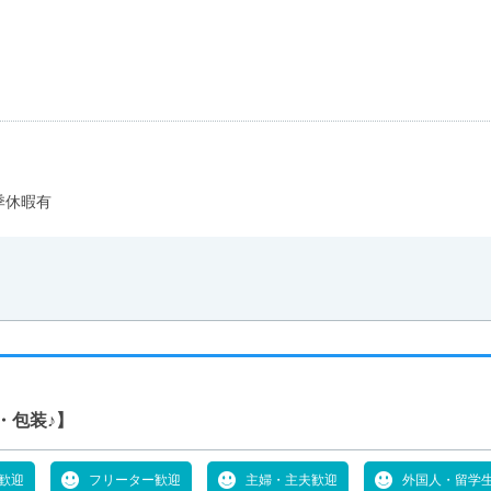
季休暇有
・包装♪】
歓迎
フリーター歓迎
主婦・主夫歓迎
外国人・留学