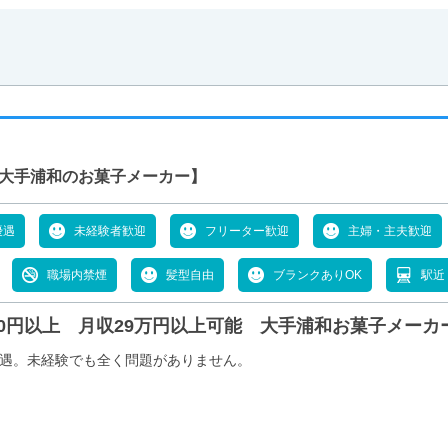
能 大手浦和のお菓子メーカー】
優遇
未経験者歓迎
フリーター歓迎
主婦・主夫歓迎
職場内禁煙
髪型自由
ブランクありOK
駅近
000円以上 月収29万円以上可能 大手浦和お菓子メー
待遇。未経験でも全く問題がありません。