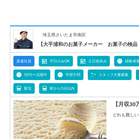
埼玉県さいたま市南区
【大手浦和のお菓子メーカー お菓子の検品
派遣社員
平日のみOK
土日祝休み
経験者
50代〜活躍中
学歴不問
スタッフ大量募集
駅近
駅から5分以内
【月収3
どれも難しい