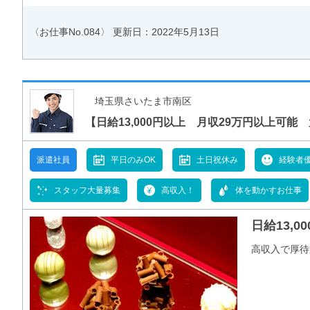
〈お仕事No.084〉
更新日：2022年5月13日
埼玉県さいたま市南区
【日給13,000円以上 月収29万円以上可
派遣社員
平日のみOK
土日祝休み
経験者
スタッフ大量募集
高収入！
体を動かすお仕事
日給13,
高収入で厚